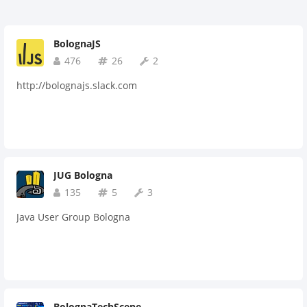
BolognaJS
476
26
2
http://bolognajs.slack.com
JUG Bologna
135
5
3
Java User Group Bologna
BolognaTechScene