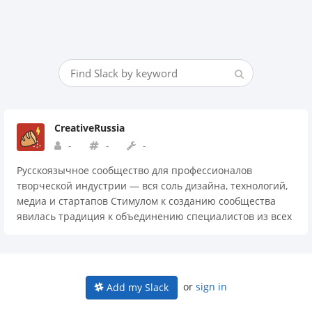
CreativeRussia
-
-
-
Русскоязычное сообщество для профессионалов
творческой индустрии — вся соль дизайна, технологий,
медиа и стартапов Стимулом к созданию сообщества
явилась традиция к объединению специалистов из всех
сфер для активного взаимодействия, обмена опытом и
знаниями. Мы связаны общей культурой и не
ограничены географическими, религиозными или
политическими рамками.
or
sign in
Add my Slack