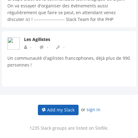
On va essayer d'organiser des évènements aussi
régulièrement que faire se peut, en attendant venez
discuter ici ! -------------------- Slack Team for the PHP
Community in Dijon, France. We will try to organise events
every once in a while, meanwhile you can come here and
Les Agilistes
discuss! All content will be in French though... PHP,
Javascript, web...
-
-
-
Un communauté d'agilistes francophones, déjà plus de 990
personnes !
or
sign in
Add my Slack
1235 Slack groups are listed on Slofile.