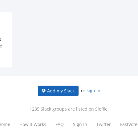
e
de
or
sign in
Add my Slack
1235 Slack groups are listed on Slofile.
Home
How It Works
FAQ
Sign In
Twitter
FastVote