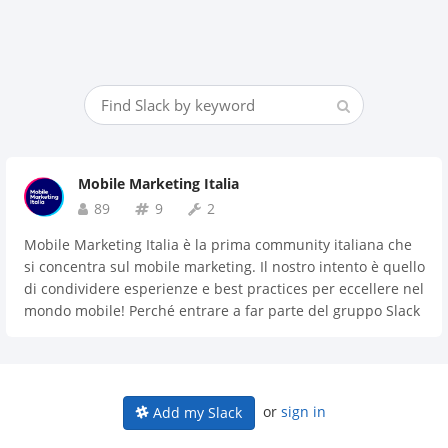
Mobile Marketing Italia
89
9
2
Mobile Marketing Italia è la prima community italiana che
si concentra sul mobile marketing. Il nostro intento è quello
di condividere esperienze e best practices per eccellere nel
mondo mobile! Perché entrare a far parte del gruppo Slack
di Mobile Marketing Italia? > Conosci esperti di mobile
marketing Italiani > Condividi le tue conoscenze, idee, ma
anche i tuoi dubbi > Condividi le opportunità di lavoro per
trovare i migliori candidati > Divertiti e impara qualcosa di
or
sign in
Add my Slack
nuovo allo stesso tempo > Rimani aggiornato per primo su
tutte le novità dal mondo MMI Aperto a: - Marketing