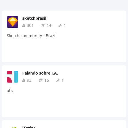
sketchbrasil
301
14
1
Sketch community - Brazil
Falando sobre I.A.
93
16
1
abc
iTerior