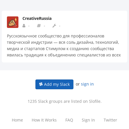
CreativeRussia
-
-
-
Русскоязычное сообщество для профессионалов
творческой индустрии — вся соль дизайна, технологий,
медиа и стартапов Стимулом к созданию сообщества
явилась традиция к объединению специалистов из всех
сфер для активного взаимодействия, обмена опытом и
знаниями. Мы связаны общей культурой и не
ограничены географическими, религиозными или
политическими рамками.
or
sign in
Add my Slack
1235 Slack groups are listed on Slofile.
Home
How It Works
FAQ
Sign In
Twitter