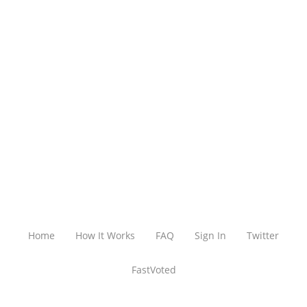
Home
How It Works
FAQ
Sign In
Twitter
FastVoted