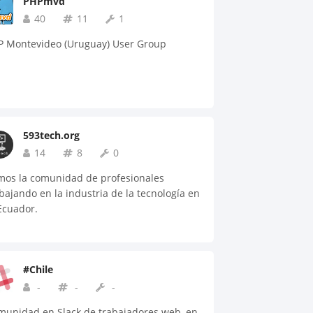
PHPmvd
40
11
1
P Montevideo (Uruguay) User Group
593tech.org
14
8
0
mos la comunidad de profesionales
bajando en la industria de la tecnología en
Ecuador.
#Chile
-
-
-
munidad en Slack de trabajadores web, en