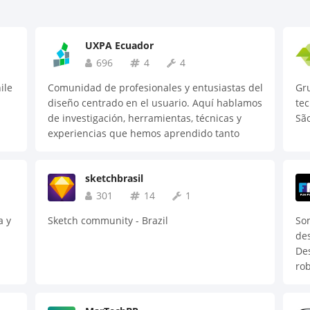
UXPA Ecuador
696
4
4
ile
Comunidad de profesionales y entusiastas del
Gr
diseño centrado en el usuario. Aquí hablamos
tec
de investigación, herramientas, técnicas y
São
experiencias que hemos aprendido tanto
líderes como novatos.
sketchbrasil
301
14
1
a y
Sketch community - Brazil
So
des
Des
rob