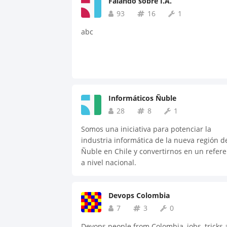
Falando sobre I.A.
93
16
1
abc
Informáticos Ñuble
28
8
1
Somos una iniciativa para potenciar la
industria informática de la nueva región d
Ñuble en Chile y convertirnos en un refer
a nivel nacional.
Devops Colombia
7
3
0
Devops people from Colombia, jobs, tricks