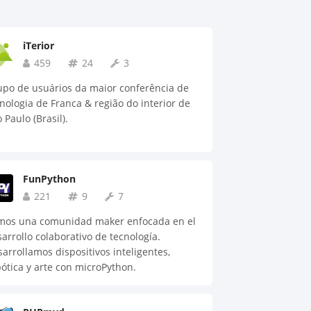
iTerior
459
24
3
upo de usuários da maior conferência de
nologia de Franca & região do interior de
 Paulo (Brasil).
FunPython
221
9
7
mos una comunidad maker enfocada en el
arrollo colaborativo de tecnología.
arrollamos dispositivos inteligentes,
ótica y arte con microPython.