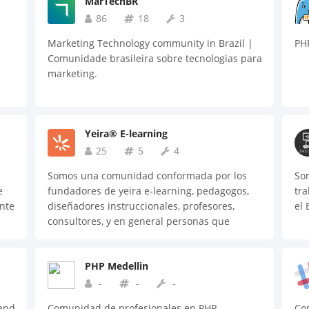
MarTechBR
86
18
3
Marketing Technology community in Brazil |
PH
Comunidade brasileira sobre tecnologias para
marketing.
Yeira® E-learning
25
5
4
Somos una comunidad conformada por los
So
e
fundadores de yeira e-learning, pedagogos,
tra
ente
diseñadores instruccionales, profesores,
el 
consultores, y en general personas que
buscan mejorar la educación a través de la
tecnología, el diseño y el internet.
PHP Medellin
-
-
-
 and
Comunidad de profesionales en PHP
Co