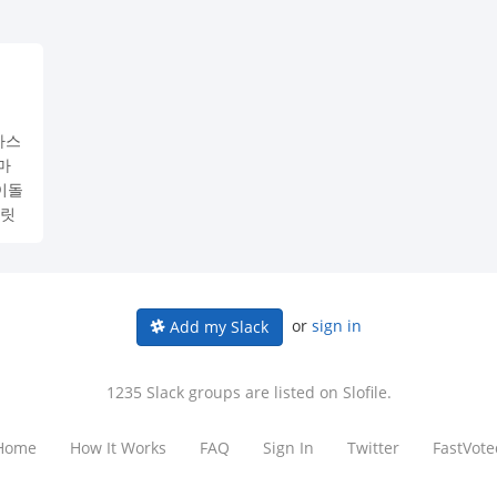
마스
마
이돌
탈릿
니마
벤트
돌마
즐기
or
sign in
Add my Slack
기든
1235 Slack groups are listed on Slofile.
Home
How It Works
FAQ
Sign In
Twitter
FastVote