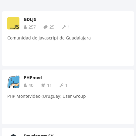
GDLJS
257
25
1
Comunidad de Javascript de Guadalajara
PHPmvd
40
11
1
PHP Montevideo (Uruguay) User Group
Developers SV