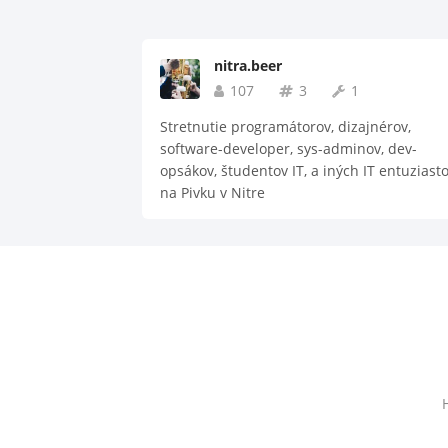
nitra.beer
107
3
1
Stretnutie programátorov, dizajnérov,
software-developer, sys-adminov, dev-
opsákov, študentov IT, a iných IT entuziast
na Pivku v Nitre