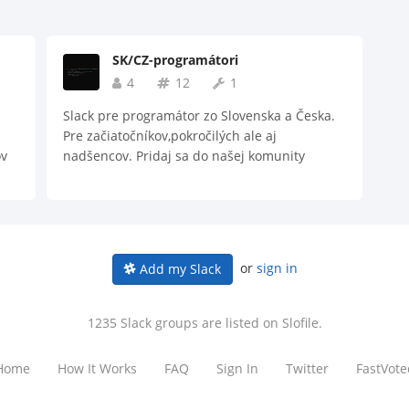
SK/CZ-programátori
4
12
1
Slack pre programátor zo Slovenska a Česka.
Pre začiatočníkov,pokročilých ale aj
ov
nadšencov. Pridaj sa do našej komunity
or
sign in
Add my Slack
1235 Slack groups are listed on Slofile.
Home
How It Works
FAQ
Sign In
Twitter
FastVote