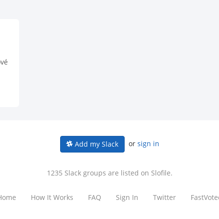
ové
ie
o
lay
or
sign in
Add my Slack
3.
1235 Slack groups are listed on Slofile.
Home
How It Works
FAQ
Sign In
Twitter
FastVote