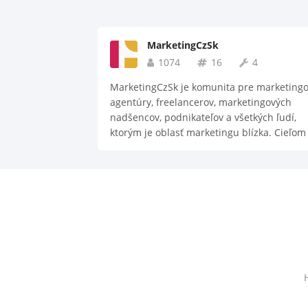
MarketingCzSk
1074
16
4
MarketingCzSk je komunita pre marketing
agentúry, freelancerov, marketingových
nadšencov, podnikateľov a všetkých ľudí,
ktorým je oblasť marketingu blízka. Cieľom
skupiny je spoznanie sa navzájom, zdieľan
užitočných rád, stratégií a nápadov, šírenie
kvalitných článkov, nástrojov a informácií z
sveta marketingu. Pravidlá skupiny: 1. Disp
name si nastavte vo formate {{Meno}}
{{Priezvisko}} 2. No hate!!! Skupina sluzi na
pomoc, networking a zdielanie know-how. 
Piste do relevantnych kanalov!